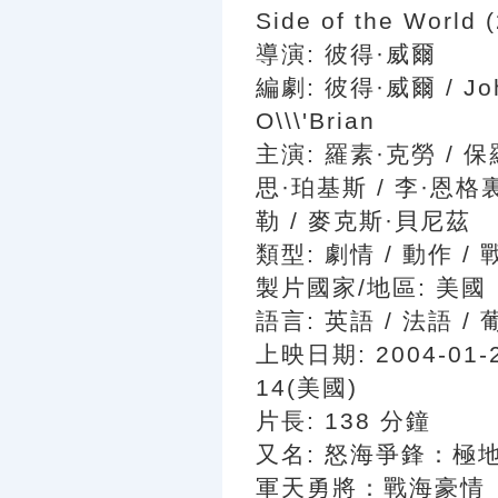
Side of the World 
導演: 彼得·威爾
編劇: 彼得·威爾 / John
O\\\'Brian
主演: 羅素·克勞 / 保
思·珀基斯 / 李·恩格
勒 / 麥克斯·貝尼茲
類型: 劇情 / 動作 / 
製片國家/地區: 美國
語言: 英語 / 法語 /
上映日期: 2004-01-2
14(美國)
片長: 138 分鐘
又名: 怒海爭鋒：極地
軍天勇將：戰海豪情