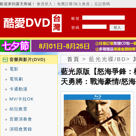
歡迎來到露天商城！
會員登入
免費註冊/加入會員
忘記密碼
│
│
帳號:
密碼:
首頁
>
藍光光碟/BD
>
音樂與影片(DVD)
電影
藍光原版【怒海爭鋒：
電視劇
天勇將：戰海豪情/怒海
卡通動漫
MV/卡拉OK
幼兒教育
音樂演奏會
演唱會實錄