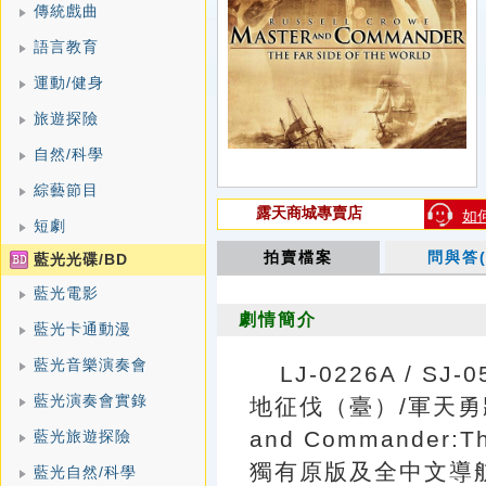
傳統戲曲
語言教育
運動/健身
旅遊探險
自然/科學
綜藝節目
露天商城專賣店
如
短劇
拍賣檔案
問與答(
藍光光碟/BD
藍光電影
劇情簡介
藍光卡通動漫
藍光音樂演奏會
LJ-0226A / S
藍光演奏會實錄
地征伐（臺）/軍天勇
and Commander:The
藍光旅遊探險
獨有原版及全中文導
藍光自然/科學