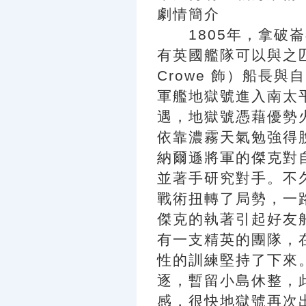
劇情簡介
1805年，拿破崙
有英國艦隊可以與之匹
Crowe 飾）船長
軍艦地獄號進入南太
遇，地獄號憑藉優勢
依靠濃霧天氣勉強得
納爾遜將軍的傑克對
並著手研究對手。不
戰術扭轉了局勢，一
傑克的執著引起好友
有一支精英的團隊，
性的訓練堅持了下來
逐，暫留小島休整，
感，很快地獄號再次