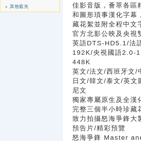
佳影音版，薈萃各區
其他藍光
和圖形瑣事漢化字幕
藏花絮並附全程中文
官方北影公映及央視
英語DTS-HD5.1/法語
192K/央視國語2.0-1
448K
英文/法文/西班牙文/
日文/韓文/泰文/英
尼文
獨家專屬原生及全漢
完整三個半小時珍藏花
致力拍攝怒海爭鋒大製
預告片/精彩預覽
怒海爭鋒 Master and