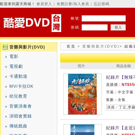
歡迎來到露天商城！
會員登入
免費註冊/加入會員
忘記密碼
│
│
帳號:
密碼:
首頁
>
音樂與影片(DVD)
>
綜藝
音樂與影片(DVD)
電影
電視劇
照片
商品名稱
卡通動漫
紀錄片【無辣不
直購價：
NT$55
MV/卡拉OK
字幕：中文字幕
幼兒教育
集數：全集
音樂演奏會
演員：丁正,李
演唱會實錄
傳統戲曲
紀錄片【走近這