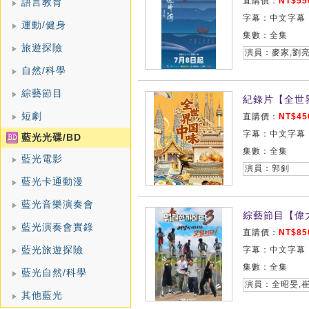
直購價：
NT$55
語言教育
字幕：中文字幕
運動/健身
集數：全集
旅遊探險
演員：麥家,劉亮
自然/科學
綜藝節目
紀錄片【全世界
短劇
直購價：
NT$45
字幕：中文字幕
藍光光碟/BD
集數：全集
藍光電影
演員：郭釗
藍光卡通動漫
藍光音樂演奏會
綜藝節目【偉大
藍光演奏會實錄
直購價：
NT$85
藍光旅遊探險
字幕：中文字幕
集數：全集
藍光自然/科學
其他藍光